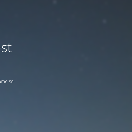
st
’âme se