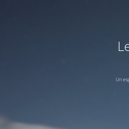
L
Un esp