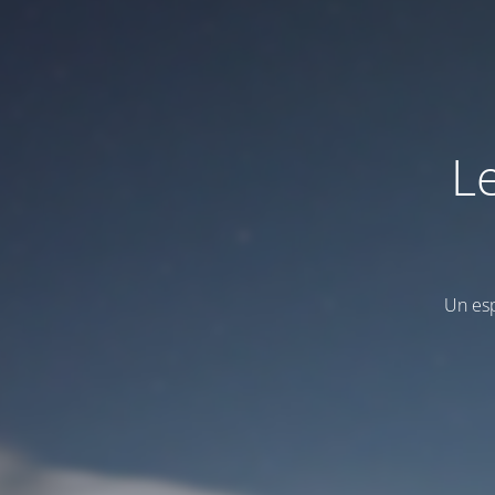
L
Un esp