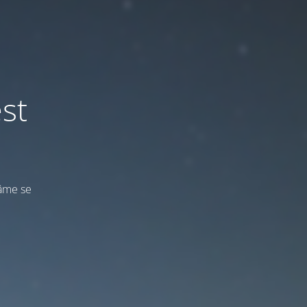
st
’âme se